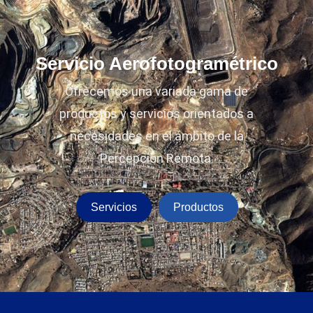
Servicio Aerofotogramétrico
Ofrecemos una variada gama de
productos y servicios orientados a
necesidades en el ámbito de la
Percepción Remota.
Servicios
Productos